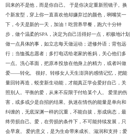
回来的不是他，而是你自己。 于是你决定重新照镜子。换
个新发型，穿上你一直喜欢他却嫌弃过的颜色，咧嘴笑一
下，今天是新的一天，加油！吃营养早餐，跑六十分钟
步，做个温柔的SPA，决定为自己活得好一点，积极地计划
做一点具体的事，如立志每天做运动；进修外语；背包远
行；当恤孤志愿者；多打电话给老家的爸妈，关心他们多
一点。洗心革面，把原本投放在他身上的精力，或者叫做
爱——转化。 很好。转移女人天生澎湃的感情记忆，把能
量回转再造，蜕变新生动能，才能真正学会爱好自己，关
照别人。平衡的爱，从来不应限于付给某个人。 爱里的伤
害，或多或少是自招的结果。执迷在情伤的能量是单向和
纠缠的，无底深渊一样的沉重，不能自拔，形成病态，最
终劳损自己。爱，在劳损的条件下，不可能持续发展，只
会早衰。 爱的意义，是为生命带来成长、滋润和支持；爱