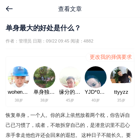
查看文章
单身最大的好处是什么？
作者：管理员
日期：09/22 09:45
阅读：4882
更改我的择偶要求
wohenni_hi
单身独唱****
缘分的角落
YJD*0**8
ttyyzz
38岁
38岁
45岁
40岁
35岁
恢复单身，一个人。你的床上依然放着两个枕，你告诉自
己已习惯了，或者，不敢拆穿自己的，是潜意识里不忍心
亲手拿走他也许还会回来的遐想。 这种日子不能长久。要