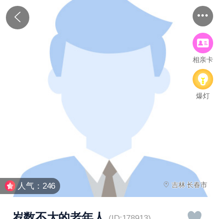
相亲卡
爆灯
吉林 长春市
人气：246
岁数不大的老年人
(ID:178913)