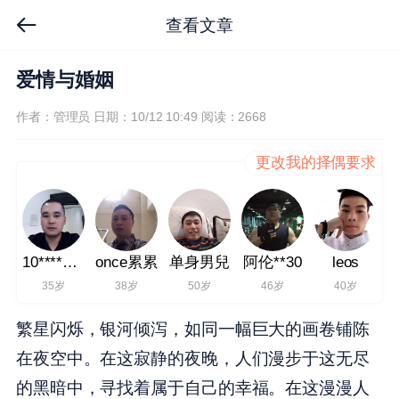
查看文章
爱情与婚姻
作者：管理员
日期：10/12 10:49
阅读：2668
更改我的择偶要求
10****4***
once累累
单身男兒
阿伦**30
leos
35岁
38岁
50岁
46岁
40岁
繁星闪烁，银河倾泻，如同一幅巨大的画卷铺陈
在夜空中。在这寂静的夜晚，人们漫步于这无尽
的黑暗中，寻找着属于自己的幸福。在这漫漫人