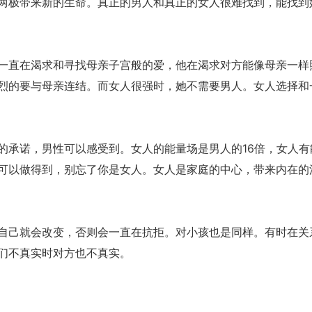
两极带来新的生命。真正的男人和真正的女人很难找到，能找到
一直在渴求和寻找母亲子宫般的爱，他在渴求对方能像母亲一样
烈的要与母亲连结。而女人很强时，她不需要男人。女人选择和
的承诺，男性可以感受到。女人的能量场是男人的16倍，女人有
可以做得到，别忘了你是女人。女人是家庭的中心，带来内在的
自己就会改变，否则会一直在抗拒。对小孩也是同样。有时在关
们不真实时对方也不真实。