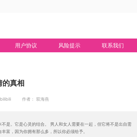
用户协议
风险提示
联系我们
情的真相
ilibili 作者： 双海燕
本不是。它是心灵的结合。 男人和女人需要在一起，但它将不是出自需
自丰富，因为你拥有那么多，所以你必须给予。