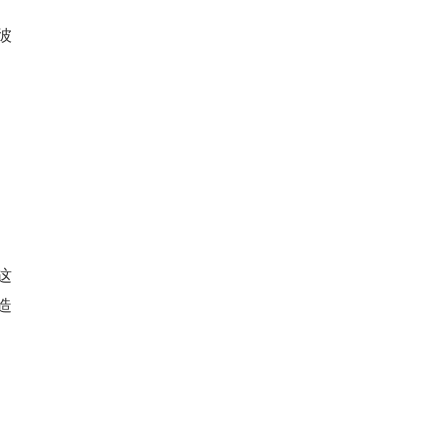
彼
这
造