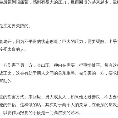
会感觉到很痛苦，感到有很大的压力，反而回报的越来越少，最
是注定要失败的。
会离开，因为不平衡的状态创造了巨大的压力，需要缓解。出乎
接受太多的人。
一方伤害了另一方，会出现一种内在需要，把事情扯平。带有这
成正比，这会有助于两人之间的关系重整。被伤害的一方，要求
帮助的。
重的伤害方式」来回应。男人或女人，如果他太过善良，不去要
他的伴侣，这样做的话，其实对于两个人的关系，在最深的层次
。以爱作为报复的手段是一门高层次的艺术。