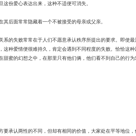
旦这份爱心表达出来，这种不适便可消失。
在其后面常常隐藏着一个不被接受的母亲或父亲。
关系的失败常常在于人们不愿意承认秩序所提出的要求。即使最
，这种爱情便很难持久，肯定会遇到不同程度的失败。恰恰这种
在甜蜜的幻想之中，在那里只有他们俩，他们看不到自己的行为
方要承认两性的不同，但却有相同的价值，大家处在平等地位，