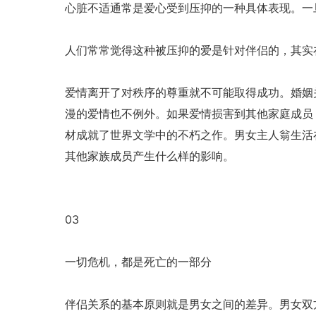
心脏不适通常是爱心受到压抑的一种具体表现。一
人们常常觉得这种被压抑的爱是针对伴侣的，其实
爱情离开了对秩序的尊重就不可能取得成功。婚姻
漫的爱情也不例外。如果爱情损害到其他家庭成员
材成就了世界文学中的不朽之作。男女主人翁生活
其他家族成员产生什么样的影响。
03
一切危机，都是死亡的一部分
伴侣关系的基本原则就是男女之间的差异。男女双